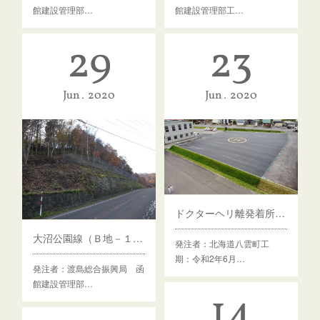
館建設管理部…
館建設管理部工…
29
23
Jun
2020
Jun
2020
ドクターヘリ離発着所兼訓練所整備工事
大沼公園線（Ｂ地－１４８）工事（落石対策）
発注者：北海道八雲町工
期：令和2年6月…
発注者：渡島総合振興局 函
館建設管理部…
14