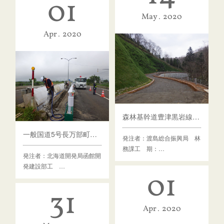
01
May
2020
Apr
2020
森林基幹道豊津黒岩線開設工事
一般国道5号長万部町二股橋補修外一連工事
発注者：渡島総合振興局 林
務課工 期：…
発注者：北海道開発局函館開
発建設部工 …
01
31
Apr
2020