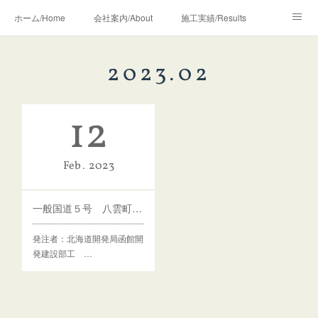
ホーム/Home
会社案内/About
施工実績/Results
地域貢献活動/Volunteer
お知らせ/News
採用情報/Recruit
2023
.
02
12
Feb
2023
一般国道５号 八雲町 黒岩災害防除外一連工事
発注者：北海道開発局函館開
発建設部工 …