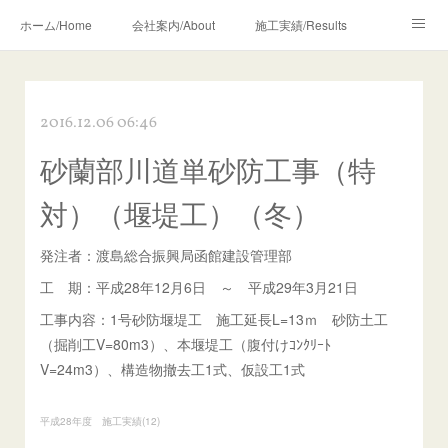
ホーム/Home
会社案内/About
施工実績/Results
地域貢献活動/Volunteer
お知らせ/News
採用情報/Recruit
2016.12.06 06:46
砂蘭部川道単砂防工事（特
対）（堰堤工）（冬）
発注者：渡島総合振興局函館建設管理部
工 期：平成28年12月6日 ～ 平成29年3月21日
工事内容：1号砂防堰堤工 施工延長L=13ｍ 砂防土工
（掘削工V=80m3）、本堰堤工（腹付けｺﾝｸﾘｰﾄ
V=24m3）、構造物撤去工1式、仮設工1式
平成28年度 施工実績
(
12
)