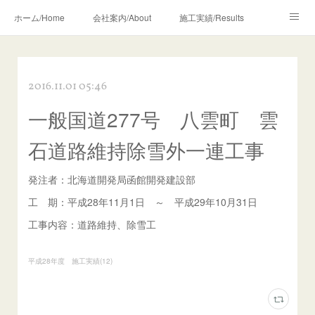
ホーム/Home
会社案内/About
施工実績/Results
地域貢献活動/Volunteer
お知らせ/News
採用情報/Recruit
2016.11.01 05:46
一般国道277号 八雲町 雲
石道路維持除雪外一連工事
発注者：北海道開発局函館開発建設部
工 期：平成28年11月1日 ～ 平成29年10月31日
工事内容：道路維持、除雪工
平成28年度 施工実績
(
12
)