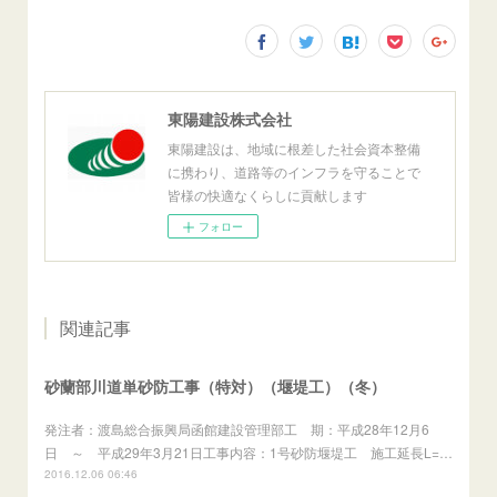
東陽建設株式会社
東陽建設は、地域に根差した社会資本整備
に携わり、道路等のインフラを守ることで
皆様の快適なくらしに貢献します
フォロー
関連記事
砂蘭部川道単砂防工事（特対）（堰堤工）（冬）
発注者：渡島総合振興局函館建設管理部工 期：平成28年12月6
日 ～ 平成29年3月21日工事内容：1号砂防堰堤工 施工延長L=…
2016.12.06 06:46